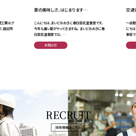
夏の美味しさ、はじまります…
交通
千葉工業はグ
こんにちは、まいどおおきに春日部武里食堂です。
～自動
で、越谷市
今年も暑い夏がやってきますね。 まいどおおきに春
にちは
日部武里食堂では、 …
事部で
お知らせ
RECRUIT
採用情報はこちら