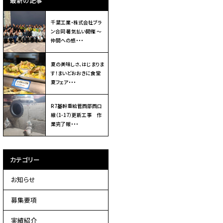
最新の記事
千葉工業・株式会社ブラ
ン合同 暑気払い開催 ～
仲間への感・・・
夏の美味しさ、はじまりま
す！まいどおおきに食堂
夏フェア・・・
R7基幹重給菅西部西口
線（1-17）更新工事 作
業完了報・・・
カテゴリー
お知らせ
募集要項
実績紹介