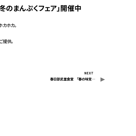
冬のまんぷくフェア」開催中
ホカホカ。
ご提供。
NEXT
春日部武里食堂 「春の味覚…