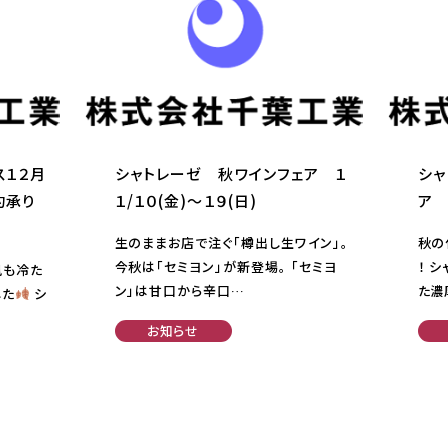
ス１２月
シャトレーゼ 秋ワインフェア １
シャ
約承り
１/１０(金)～１９(日)
ア 
生のままお店で注ぐ「樽出し生ワイン」。
秋の
今秋は「セミヨン」が新登場。 「セミヨ
！ 
風も冷た
ン」は甘口から辛口…
た濃
した
シ
お知らせ