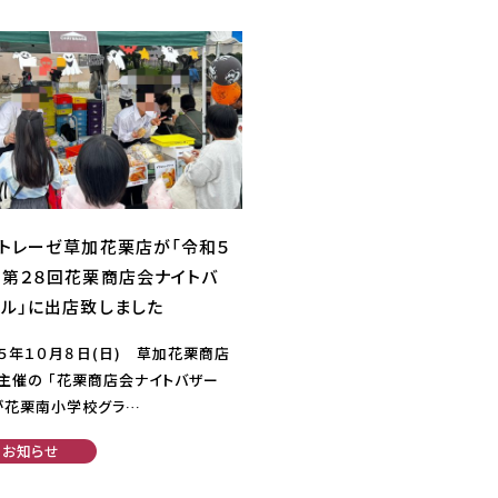
トレーゼ草加花栗店が「令和５
第２８回花栗商店会ナイトバ
ル」に出店致しました
５年１０月８日(日) 草加花栗商店
主催の 「花栗商店会ナイトバザー
が花栗南小学校グラ…
お知らせ