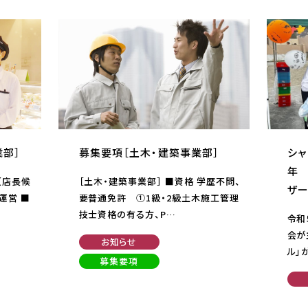
業部］
募集要項［土木・建築事業部］
シャ
年 
【店長候
［土木・建築事業部］ ■資格 学歴不問、
ザー
運営 ■
要普通免許 ①1級・2級土木施工管理
技士資格の有る方、P…
令和
会が
お知らせ
ル」
募集要項