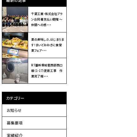
最新の記事
千葉工業・株式会社ブラ
ン合同 暑気払い開催 ～
仲間への感・・・
夏の美味しさ、はじまりま
す！まいどおおきに食堂
夏フェア・・・
R7基幹重給菅西部西口
線（1-17）更新工事 作
業完了報・・・
カテゴリー
お知らせ
募集要項
実績紹介