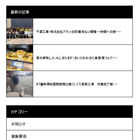
最新の記事
千葉工業・株式会社ブラン合同 暑気払い開催 ～仲間への感・・・
夏の美味しさ、はじまります！まいどおおきに食堂 夏フェア・・・
R7基幹重給菅西部西口線（1-17）更新工事 作業完了報・・・
カテゴリー
お知らせ
募集要項