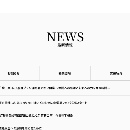
NEWS
最新情報
お知らせ
募集要項
実績紹介
千葉工業・株式会社ブラン合同 暑気払い開催 ～仲間への感謝と未来への力を育む時間～
夏の美味しさ、はじまります！まいどおおきに食堂 夏フェア2026スタート
R7基幹重給菅西部西口線（1-17）更新工事 作業完了報告
交通安全への意識を高めるために