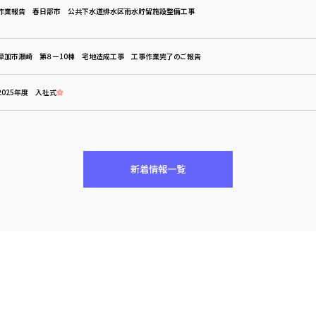
作業報告 春日部市 公共下水道排水区雨水貯留施設整備工事
草加市瀬崎 第８ー10棟 宅地造成工事 工事作業完了のご報告
2025年度 入社式
新着情報一覧