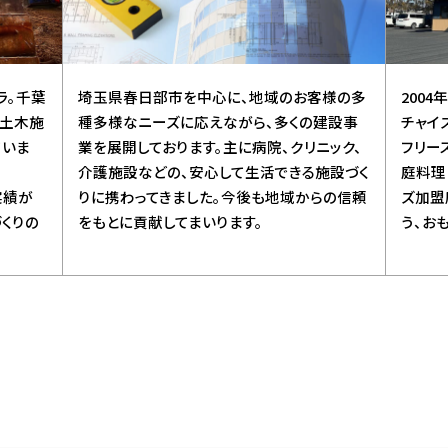
ラ。千葉
埼玉県春日部市を中心に、地域のお客様の多
200
の土木施
種多様なニーズに応えながら、多くの建設事
チャイ
ていま
業を展開しております。主に病院、クリニック、
フリー
介護施設などの、安心して生活できる施設づく
庭料理
実績が
りに携わってきました。今後も地域からの信頼
ズ加盟
くりの
をもとに貢献してまいります。
う、お