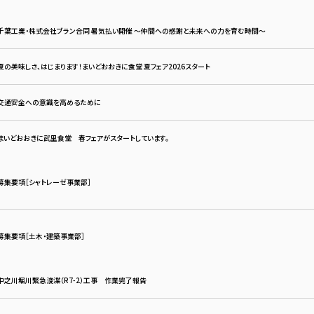
千葉工業・株式会社ブラン合同 暑気払い開催 ～仲間への感謝と未来への力を育む時間～
夏の美味しさ、はじまります！まいどおおきに食堂 夏フェア2026スタート
交通安全への意識を高めるために
まいどおおきに武里食堂 春フェアがスタートしています。
募集要項［シャトレーゼ事業部］
募集要項［土木・建築事業部］
中之川堀川緊急浚渫（R7-2）工事 作業完了報告