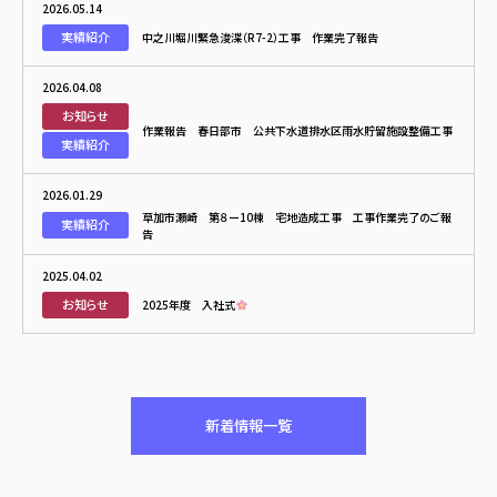
2026.05.14
実績紹介
中之川堀川緊急浚渫（R7-2）工事 作業完了報告
2026.04.08
お知らせ
作業報告 春日部市 公共下水道排水区雨水貯留施設整備工事
実績紹介
2026.01.29
草加市瀬崎 第８ー10棟 宅地造成工事 工事作業完了のご報
実績紹介
告
2025.04.02
お知らせ
2025年度 入社式
新着情報一覧