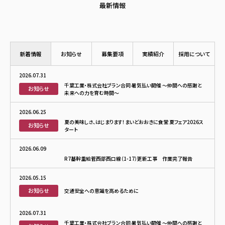
最新情報
新着情報
お知らせ
募集要項
実績紹介
採用について
2026.07.31
千葉工業・株式会社ブラン合同 暑気払い開催 ～仲間への感謝と
お知らせ
未来への力を育む時間～
2026.06.25
夏の美味しさ、はじまります！まいどおおきに食堂 夏フェア2026ス
お知らせ
タート
2026.06.09
R7基幹重給菅西部西口線（1-17）更新工事 作業完了報告
2026.05.15
お知らせ
交通安全への意識を高めるために
2026.07.31
千葉工業・株式会社ブラン合同 暑気払い開催 ～仲間への感謝と